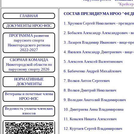
"Крейсерс
СОСТАВ ПРЕЗИДИУМА НРОО "ФЕДЕ
ГЛАВНАЯ
1. Хрунков Сергей Николаевич - президе
ДОКУМЕНТЫ НРОО ФПС
2. Бобылев Александр Александрович - в
ПРОГРАММА развития
парусного спорта
3. Лазарев Владимир Иванович - вице-пр
Нижегородского региона
2022-2027
4. Яковлев Александр Дмитриевич - вице
СБОРНАЯ КОМАНДА
5. Алексеев Алексей Валентинович
Нижегородской области по
парусному спорту 2026
6. Бабиченко Андрей Михайлович
НОРМАТИВНЫЕ
7. Волков Антон Сергеевич
ДОКУМЕНТЫ
8. Волков Дмитрий Николаевич
Ветераны и почетные члены
НРОО ФПС
9. Володин Анатолий Владимирович
Ведомость уплаты членских
10. Дмитриева Анна Владимировна
взносов
11. Ковалев Никита Алексеевич
12. Куртаев Сергей Владимирович