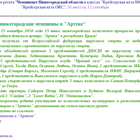
я регата "
Чемпионат Нижегородской области
в классах "Крейсерская яхта 80
"Крейсерская яхта ORC",
16 августа, 12 сентября
ижегородские чемпионы в "Артеке"
 15 октября 2016 года 15 юных нижегородских яхтсменов прекрасно п
одном детском центре "Артек" в республике Крым!
 получили от Всероссийской федерации парусного спорта за поб
егиональных соревнованиях по парусному спорту.
х обладателей путевок 5 представителей ДЮСШ по парусному спо
темова Диана, Табашникова Кристина, Кузнецова Лидия, Краснова Ва
 5 представителей Парусного клуба "Правый галс" г.о. Сокольский (
Сергей, Талда Иван, Осипова Любовь, Осипов Иван), 2 представителя 
одца (Спицин Кирилл, Москевич Сергей), 2 представителя НФПС (Барцева
 1 представитель Выксунского парусного клуба (Киров Дмитрий).
ких спортсменов в парусном отряде 5 юных яхтсменов из Санкт-Петербур
 из Твери.
ют тренеры Сидоров Петр Николаевич и Худяков Валерий Николае
й 3 "Снайпа", 2 "Laser Bahia", 20 "Оптимистов".
программы ребята участвуют во всевозможных культурных и развлекат
орые в "Артеке" организованы на самом высоком уровне.
упны по ссылкам:
мпионы в "Артеке"
я
стополь