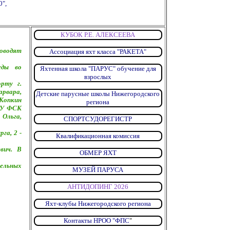
0",
КУБОК Р.Е. АЛЕКСЕЕВА
роводят
Ассоциация яхт класса "РАКЕТА"
еды во
Яхтенная школа "ПАРУС" обучение для
взрослых
рту г.
рвара,
Детские парусные школы Нижегородского
Копкин
региона
МБУ ФСК
 Ольга,
СПОРТСУДОРЕГИСТР
га, 2 -
Квалификационная комиссия
вич. В
ОБМЕР ЯХТ
ельных
МУЗЕЙ ПАРУСА
АНТИДОПИНГ 2026
Яхт-клубы Нижегородского региона
Контакты НРОО "ФПС
"