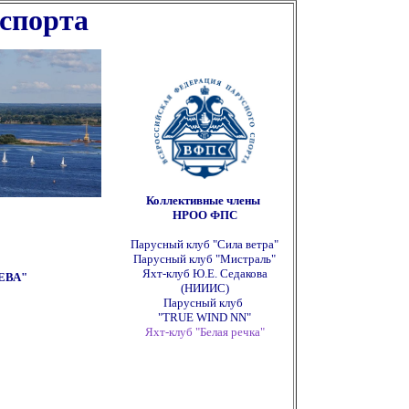
 спорта
ппппппппппппппппппппппппппп
Коллективные члены
НРОО ФПС
Парусный клуб "Сила ветра"
Парусный клуб "Мистраль"
Яхт-клуб Ю.Е. Седакова
ЕВА"
(НИИИС)
Парусный клуб
"TRUE WIND NN"
Яхт-клуб "Белая речка"