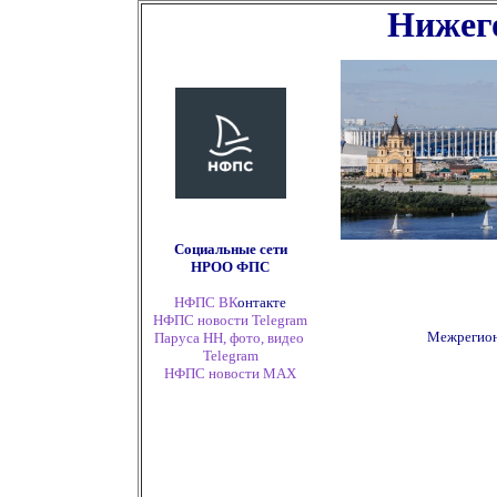
Нижего
Социальные сети
НРОО ФПС
НФПС ВК
онтакте
НФПС новости Telegram
Межрегион
Паруса НН, фото, видео
Telegram
НФПС новости
MAX