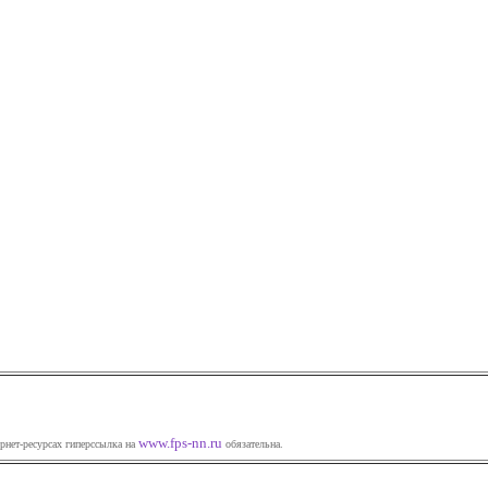
www.fps-nn.ru
рнет-ресурсах гиперссылка на
обязательна.