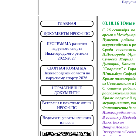
Парусна
03.10.16
Юные н
ГЛАВНАЯ
С 26 сентября по
ДОКУМЕНТЫ НРОО ФПС
время в Междунар
Путевки ребята
ПРОГРАММА развития
всероссийских и р
парусного спорта
Среди счастливы
Нижегородского региона
Н.Новгорода (Ар
2022-2027
Сулоева Мария),
Дмитрий, Копкин 
СБОРНАЯ КОМАНДА
"Спартак" г. Гор
Нижегородской области по
Шпильберг Софья),
парусному спорту 2026
Кроме нижегородс
из Севастополя и 1
НОРМАТИВНЫЕ
С детьми работа
ДОКУМЕНТЫ
распоряжении дете
Кроме парусной 
Ветераны и почетные члены
мероприятиях, кот
НРОО ФПС
Фотоотчеты дост
Нижегородские че
В гостях у Медвед
Ведомость уплаты членских
Плюс Бахия
взносов
Вокруг Адалар
Экскурсия в Сева