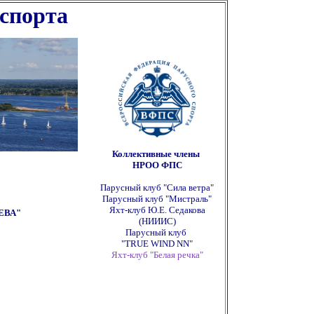
 спорта
ппппппппппппппппппппппппппп
Коллективные члены
НРОО ФПС
Парусный клуб "Сила ветра"
Парусный клуб "Мистраль"
Яхт-клуб Ю.Е. Седакова
ЕВА"
(НИИИС)
Парусный клуб
"TRUE WIND NN"
Яхт-клуб "Белая речка"