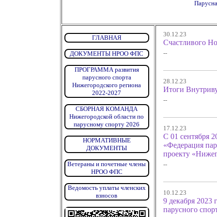
Парусна
30.12.23
ГЛАВНАЯ
Счастливого Нов
--
ДОКУМЕНТЫ НРОО ФПС
ПРОГРАММА развития
парусного спорта
28.12.23
Нижегородского региона
Итоги Внутриву
2022-2027
--
СБОРНАЯ КОМАНДА
Нижегородской области по
парусному спорту 2026
17.12.23
С 01 сентября 
НОРМАТИВНЫЕ
«Федерация пар
ДОКУМЕНТЫ
проекту «Нижего
Ветераны и почетные члены
--
НРОО ФПС
Ведомость уплаты членских
10.12.23
взносов
9 декабря 2023
парусного спорт