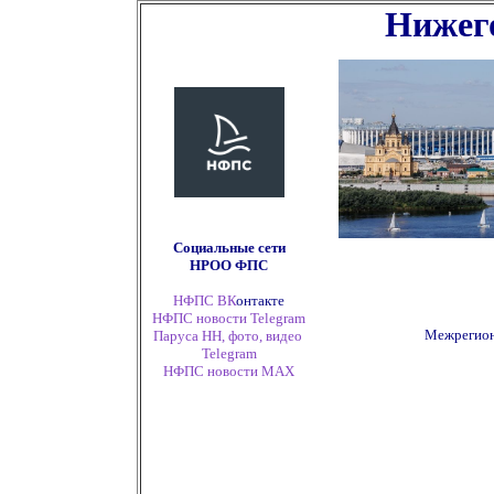
Нижего
Социальные сети
НРОО ФПС
НФПС ВК
онтакте
НФПС новости Telegram
Межрегион
Паруса НН, фото, видео
Telegram
НФПС новости
MAX