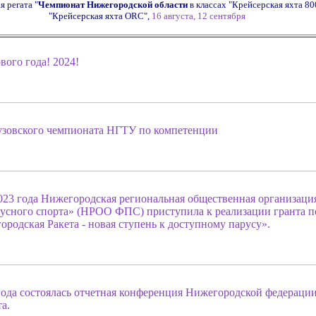
я регата "
Чемпионат Нижегородской области
в классах "Крейсерская яхта 80
"Крейсерская яхта ORC",
16 августа, 12 сентября
ого года! 2024!
зовского чемпионата НГТУ по компетенции
2023 года Нижегородская региональная общественная организаци
усного спорта» (НРОО ФПС) приступила к реализации гранта п
родская Ракета - новая ступень к доступному парусу».
 года состоялась отчетная конференция Нижегородской федераци
а.