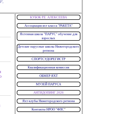
0",
КУБОК Р.Е. АЛЕКСЕЕВА
Ассоциация яхт класса "РАКЕТА"
Яхтенная школа "ПАРУС" обучение для
взрослых
Детские парусные школы Нижегородского
региона
СПОРТСУДОРЕГИСТР
Квалификационная комиссия
я
ОБМЕР ЯХТ
о
МУЗЕЙ ПАРУСА
АНТИДОПИНГ 2026
Яхт-клубы Нижегородского региона
и
Контакты НРОО "ФПС
"