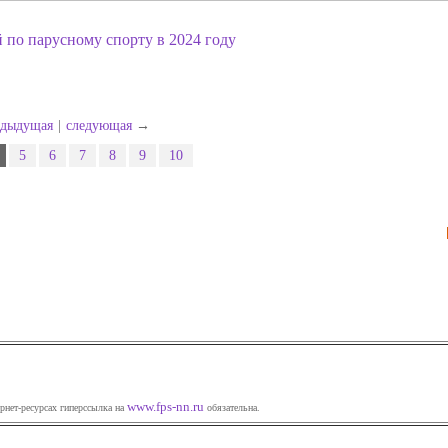
 по парусному спорту в 2024 году
едыдущая
|
следующая
→
5
6
7
8
9
10
www.fps-nn.ru
рнет-ресурсах гиперссылка на
обязательна.