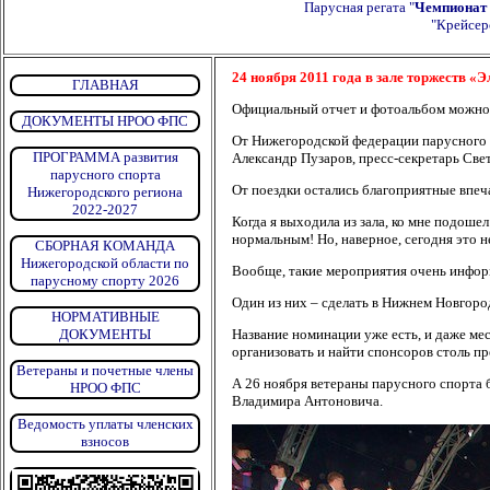
Парусная регата "
Чемпионат 
"Крейсер
24 ноября 2011 года в зале торжеств «
ГЛАВНАЯ
Официальный отчет и фотоальбом можно
ДОКУМЕНТЫ НРОО ФПС
От Нижегородской федерации парусного 
ПРОГРАММА развития
Александр Пузаров, пресс-секретарь Све
парусного спорта
От поездки остались благоприятные впечат
Нижегородского региона
2022-2027
Когда я выходила из зала, ко мне подоше
нормальным! Но, наверное, сегодня это не 
СБОРНАЯ КОМАНДА
Нижегородской области по
Вообще, такие мероприятия очень инфор
парусному спорту 2026
Один из них – сделать в Нижнем Новгоро
НОРМАТИВНЫЕ
ДОКУМЕНТЫ
Название номинации уже есть, и даже мес
организовать и найти спонсоров столь п
Ветераны и почетные члены
А 26 ноября ветераны парусного спорта
НРОО ФПС
Владимира Антоновича.
Ведомость уплаты членских
взносов