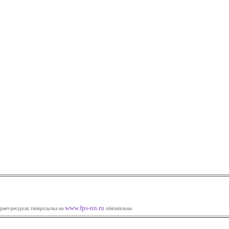
www.fps-nn.ru
рнет-ресурсах гиперссылка на
обязательна.