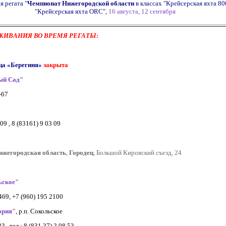
я регата "
Чемпионат Нижегородской области
в классах "Крейсерская яхта 80
"Крейсерская яхта ORC",
16 августа, 12 сентября
ИВАНИЯ ВО ВРЕМЯ РЕГАТЫ:
ца «Берегиня»
закрыта
ый Сад"
3-67
 09 , 8 (83161) 9 03 09
ижегородская
область
,
Городец
, Большой Кировский съезд, 24
ьское"
 469, +7 (960) 195 2100
ория"
, р.п. Сокольское
3, тел.: 8 (831 37) 2 08 53