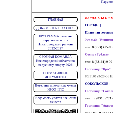
Парусна
ВАРИАНТЫ ПРОЖ
ГЛАВНАЯ
ГОРОДЕЦ:
ДОКУМЕНТЫ НРОО ФПС
Плавучая гостини
ПРОГРАММА развития
Усадьба "Вишнев
парусного спорта
Нижегородского региона
тел.: 8 (953) 415-9
2022-2027
Отель «Рублев»
СБОРНАЯ КОМАНДА
Нижегородской области по
тел.: 8 (83161) 9 00
парусному спорту 2026
Гостиница "Яръ"
НОРМАТИВНЫЕ
8(83161) 9-26-06
Н
ДОКУМЕНТЫ
СОКОЛЬСКОЕ:
Ветераны и почетные члены
НРОО ФПС
Гостиница "Сокол
Ведомость уплаты членских
тел.: +7 (8313) 721
взносов
Гостиница "Акват
моб.: 8 910 384 54 8