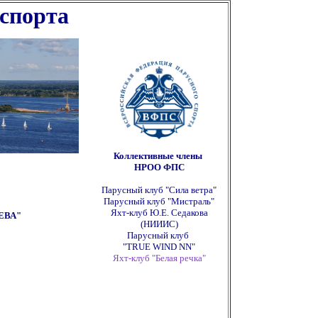
 спорта
ппппппппппппппппппппппппппп
Коллективные члены
НРОО ФПС
Парусный клуб "Сила ветра"
Парусный клуб "Мистраль"
Яхт-клуб Ю.Е. Седакова
ЕВА"
(НИИИС)
Парусный клуб
"TRUE WIND NN"
Яхт-клуб "Белая речка"