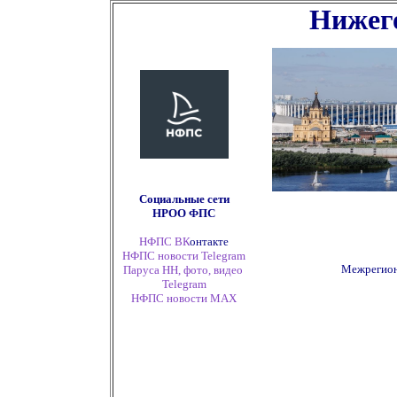
Нижего
Социальные сети
НРОО ФПС
НФПС ВК
онтакте
НФПС новости Telegram
Межрегион
Паруса НН, фото, видео
Telegram
НФПС новости
MAX