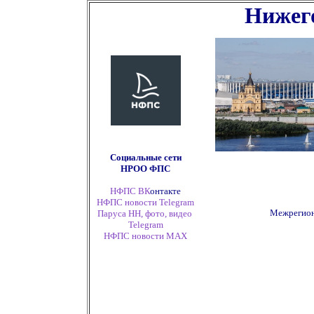
Нижего
Социальные сети
НРОО ФПС
НФПС ВК
онтакте
НФПС новости Telegram
Межрегион
Паруса НН, фото, видео
Telegram
НФПС новости
MAX