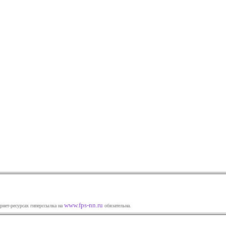
www.fps-nn.ru
рнет-ресурсах гиперссылка на
обязательна.