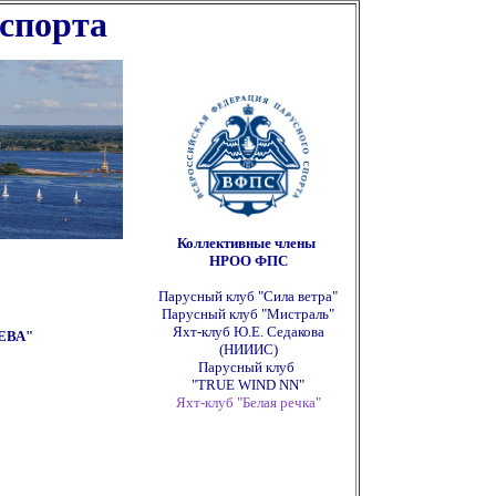
 спорта
ппппппппппппппппппппппппппп
Коллективные члены
НРОО ФПС
Парусный клуб "Сила ветра"
Парусный клуб "Мистраль"
Яхт-клуб Ю.Е. Седакова
ЕВА"
(НИИИС)
Парусный клуб
"TRUE WIND NN"
Яхт-клуб "Белая речка"