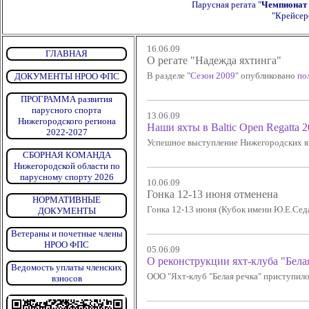
Парусная регата "
Чемпионат 
"Крейсер
16.06.09
ГЛАВНАЯ
О регате "Надежда яхтинга"
В разделе "
Сезон 2009
" опубликовано
по
ДОКУМЕНТЫ НРОО ФПС
ПРОГРАММА развития
парусного спорта
13.06.09
Нижегородского региона
Наши яхты в Baltic Open Regatta 
2022-2027
Успешное выступление Нижегородских яхт
СБОРНАЯ КОМАНДА
Нижегородской области по
парусному спорту 2026
10.06.09
Гонка 12-13 июня отменена
НОРМАТИВНЫЕ
Гонка 12-13 июня (Кубок имени Ю.Е.Сед
ДОКУМЕНТЫ
Ветераны и почетные члены
НРОО ФПС
05.06.09
О реконструкции яхт-клуба "Бела
Ведомость уплаты членских
ООО "Яхт-клуб "Белая речка" приступило
взносов